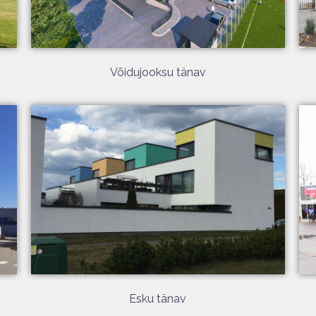
Võidujooksu tänav
Esku tänav