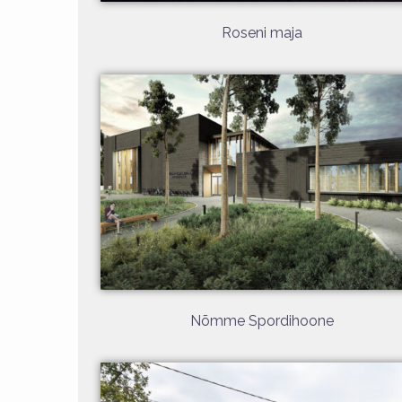
Roseni maja
Nõmme Spordihoone